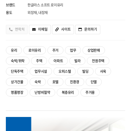
브랜드
 한글라스 소프트 로이유리 
용도
 외장재, 내장재 
 
연락처
 
이메일
 
사이트
 
문의하기
유리
로이유리
주거
업무
상업판매
숙박/위락
주택
아파트
빌라
전원주택
단독주택
업무시설
오피스텔
빌딩
사옥
상가건물
숙박
호텔
친환경
단열
명품명장
난방비절약
복층유리
주거용