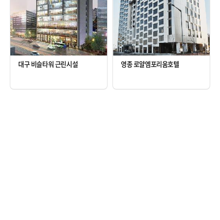
대구 비슬타워 근린시설
영종 로얄엠포리움호텔