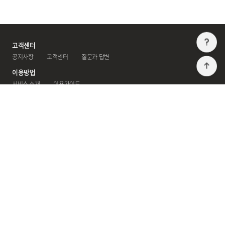
고
고객센터
공지사항
 
고객센터
 
질문과 답변
T
이용방법
서비스 소개
 
이용가이드
광고센터
광고 안내센터
 
제휴/광고문의
회사소개
아키오션 소개
 
아키오션 소식
이용약관
개인정보처리방침