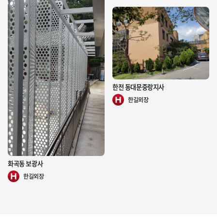
한전 동대문중랑지사
한길외장
화곡동 보광사
한길외장