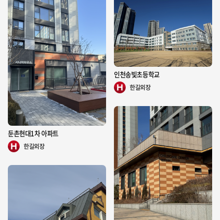
인천송빛초등학교
한길외장
둔촌현대1차 아파트
한길외장