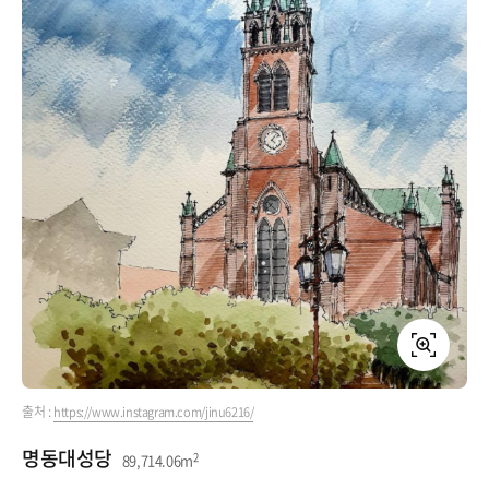
크게
출처 : 
https://www.instagram.com/jinu6216/
명동대성당 
2
89,714.06m