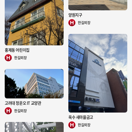
양원지구
□ 한국 근 현대사의 격변기를 관통하는 역사의 "명동성당"
명동의 터줏대감 격인 명동성당은 한국 근 현대사의 격변기를 관통하는 역사의 
한길외장
현장이었다. 120여 년을 한결 같이 우리 민족의 애환과 함께 했고 사회정의를 구
현하며 소외된 소수 약자의 편에 서서 숭고한 책무를 지켜왔다. 명동성당은 명실 
공히 서울시민 뿐 만 아니라 한국인의 가슴속에 우리 사회와 건축을 대표하는 상
징으로 자리 잡았다. 2009년부터 2014년까지 추진된 종합계획 1단계 사업은 성
홍제동 어린이집
당권역 전체의 마스터플랜을 세우고 ‘명동성당의 보존과 복원’, ‘시민과 공유하는 
한길외장
열린 광장’, '천주교 신자들의 교류 공간 확보’라는 3가지 비전을 토대로 계획되었
다. 이제 명동성당을 오르는 계단 주변에는 크고 작은 광장과 숲길이 조성되어 작
은 쉼터에서 여유를 가질 수 있다. 방문자들에게 즐기는 산책과 설레는 만남이 가
능하도록 도심 한복판에서도 개방된 장소를 제공하여 사회적 기여를 실천하고 있
다.
고려대 정운오 IT 교양관
한길외장
옥수 새마을금고
한길외장