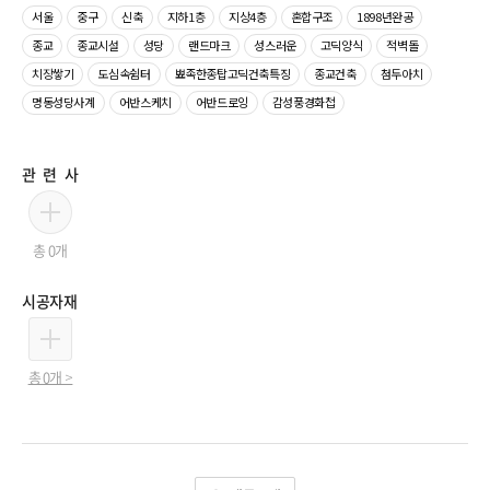
서울
중구
신축
지하1층
지상4층
혼합구조
1898년완공
종교
종교시설
성당
랜드마크
성스러운
고딕양식
적벽돌
치장쌓기
도심속쉼터
뾰족한종탑고딕건축특징
종교건축
첨두아치
명동성당사계
어반스케치
어반드로잉
감성풍경화첩
 관련사 
총 0개
 시공자재 
총 0개 >