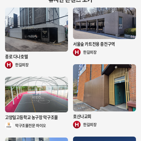
서울숲 카트전용 충전구역
□ 한국 천주교의 대표적인 고딕양식 건축물 "명동성당"
한길외장
명동성당은 한국 천주교의 대표적인 고딕 양식 건축물로 명동의 랜드마크다. 특
종로 다나호텔
히 외장재료로 사용된 적벽돌의 치장 쌓기 디테일에서는 벽돌공의 놀라운 숙련이 
한길외장
담겨있고 다양한 색상과 종류의 벽돌이 정성스럽게 사용되었다. 수직적인 종탑의 
조형은 카톨릭 교회의 신앙과 경건함을 상징하고 있다.
성당 건립을 계기로 한적했던 명동의 경관을 바꾸고 단번에 랜드마크로 부상했
다. 특히 일반인들에게 뾰족지붕의 이미지로 각인된 고딕양식의 명동성당은 한국
천주교의 총본산이자 천주교인들을 포함한 한국인들에게 평화의 상징으로, 자유
와 민주의 성지로 여겨진다. 서울에서 가장 오래된 벽돌건축인 주교관(현 사도회
관)과 교육관, 수녀원도서관, 가톨릭회관으로 클러스터를 이룬 명동성당은 명동
호산나교회
고양일고등학교 농구장 막구조물
의 오랜 역사와 장소성을 대표한다.
한길외장
막구조물전문 하이오